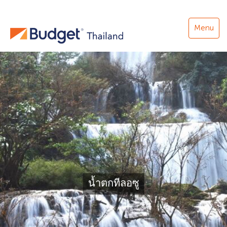
Menu
น้ำตกทีลอซู