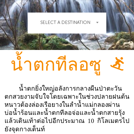
SELECT A DESTINATION
น้ำตกทีลอซู
น้ำตกยิ่งใหญ่อลังการกลางผืนป่าตะวัน
ตกสวยงามจับใจโดยเฉพาะในช่วงปลายฝนต้น
หนาวต้องล่องเรือยางในลำน้ำแม่กลองผ่าน
บ่อน้ำร้อนและน้ำตกทีลอจ่อและน้ำตกสายรุ้ง
แล้วเดินเท้าต่อไปอีกประมาณ 10 กิโลเมตรไป
ยังจุดกางเต็นท์